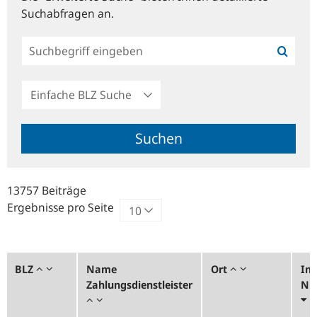
Suchabfragen an.
Einfache
BLZ
Suche
Suchen
13757 Beiträge
Ergebnisse pro Seite
BLZ
Name
Ort
Ins
Zahlungsdienstleister
Nr