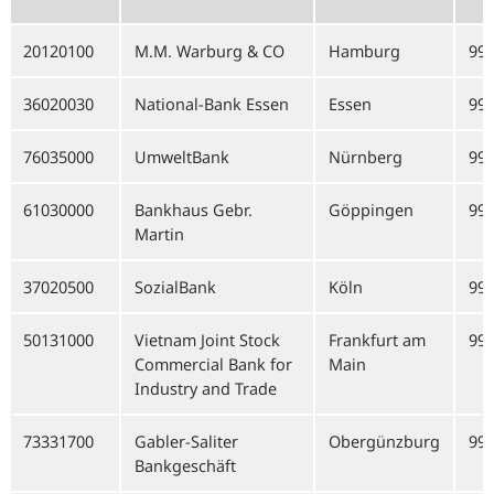
20120100
M.M. Warburg & CO
Hamburg
99
36020030
National-Bank Essen
Essen
99
76035000
UmweltBank
Nürnberg
99
61030000
Bankhaus Gebr.
Göppingen
99
Martin
37020500
SozialBank
Köln
99
50131000
Vietnam Joint Stock
Frankfurt am
99
Commercial Bank for
Main
Industry and Trade
73331700
Gabler-Saliter
Obergünzburg
99
Bankgeschäft