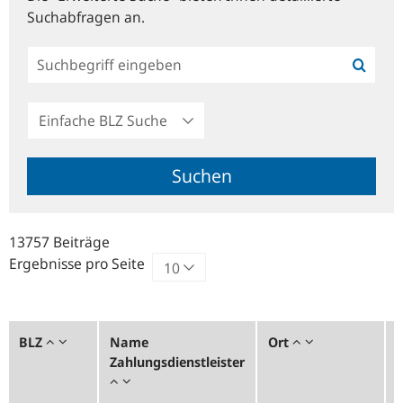
Suchabfragen an.
Einfache
BLZ
Suche
Suchen
13757 Beiträge
Ergebnisse pro Seite
BLZ
Name
Ort
I
Zahlungsdienstleister