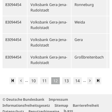
83094454
Volksbank Gera-Jena-
Ronneburg
Rudolstadt
83094454
Volksbank Gera-Jena-
Weida
Rudolstadt
83094454
Volksbank Gera-Jena-
Gera
Rudolstadt
83094454
Volksbank Gera-Jena-
Großbreitenbach
Rudolstadt
...
...
10
11
12
13
14
© Deutsche Bundesbank
Impressum
Informationsfreiheitsgesetz
Sitemap
Barrierefreiheit
Datenschutz
Benutzerhinweise
RSS