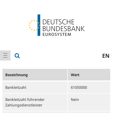
Logo
Hauptnavigation
Suche anzeigen
EN
Navigation anzeigen
Bezeichnung
Wert
Bankleitzahl
61050000
Bankleitzahl führender
Nein
Zahlungsdienstleister