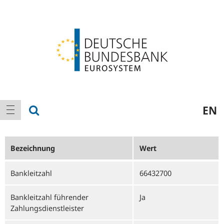
Logo
Hauptnavigation
Suche anzeigen
EN
Navigation anzeigen
Bezeichnung
Wert
Bankleitzahl
66432700
Bankleitzahl führender
Ja
Zahlungsdienstleister