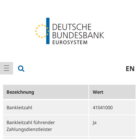
Logo
Hauptnavigation
Suche anzeigen
EN
Navigation anzeigen
Bezeichnung
Wert
Bankleitzahl
41041000
Bankleitzahl führender
Ja
Zahlungsdienstleister