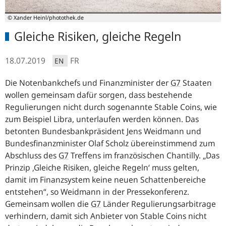
© Xander Heinl/photothek.de
Gleiche Risiken, gleiche Regeln
18.07.2019
FR
EN
Die Notenbankchefs und Finanzminister der
G7
Staaten
wollen gemeinsam dafür sorgen, dass bestehende
Regulierungen nicht durch sogenannte
Stable Coins
, wie
zum Beispiel Libra, unterlaufen werden können. Das
betonten Bundesbankpräsident Jens Weidmann und
Bundesfinanzminister Olaf Scholz übereinstimmend zum
Abschluss des
G7
Treffens im französischen Chantilly.
„Das
Prinzip ‚Gleiche Risiken, gleiche Regeln‘ muss gelten,
damit im Finanzsystem keine neuen Schattenbereiche
entstehen“
, so Weidmann in der Pressekonferenz.
Gemeinsam wollen die
G7
Länder Regulierungsarbitrage
verhindern, damit sich Anbieter von
Stable Coins
nicht