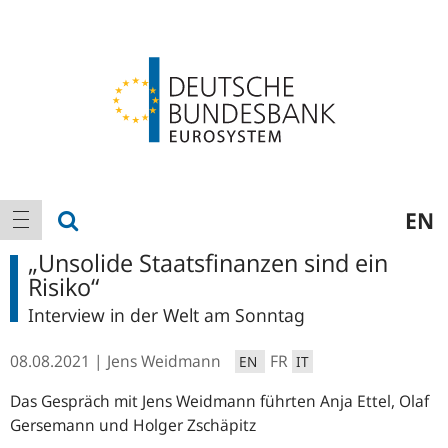
Logo
Hauptnavigation
Suche anzeigen
EN
Navigation anzeigen
„Unsolide Staatsfinanzen sind ein
Risiko“
Interview in der Welt am Sonntag
08.08.2021
Jens Weidmann
FR
EN
IT
Das Gespräch mit Jens Weidmann führten Anja Ettel, Olaf
Gersemann und Holger Zschäpitz