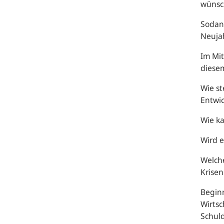
wünsc
Sodann
Neuja
Im Mit
diese
Wie st
Entwic
Wie k
Wird 
Welche
Krise
Beginn
Wirtsc
Schuld