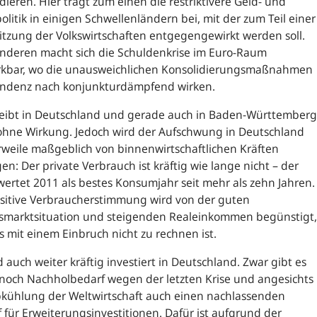
ieren. Hier trägt zum einen die restriktivere Geld- und
politik in einigen Schwellenländern bei, mit der zum Teil einer
tzung der Volkswirtschaften entgegengewirkt werden soll.
nderen macht sich die Schuldenkrise im Euro-Raum
kbar, wo die unausweichlichen Konsolidierungsmaßnahmen
endenz nach konjunkturdämpfend wirken.
leibt in Deutschland und gerade auch in Baden-Württemberg
ohne Wirkung. Jedoch wird der Aufschwung in Deutschland
rweile maßgeblich von binnenwirtschaftlichen Kräften
en: Der private Verbrauch ist kräftig wie lange nicht – der
ertet 2011 als bestes Konsumjahr seit mehr als zehn Jahren.
ositive Verbraucherstimmung wird von der guten
tsmarktsituation und steigenden Realeinkommen begünstigt,
s mit einem Einbruch nicht zu rechnen ist.
d auch weiter kräftig investiert in Deutschland. Zwar gibt es
noch Nachholbedarf wegen der letzten Krise und angesichts
bkühlung der Weltwirtschaft auch einen nachlassenden
 für Erweiterungsinvestitionen. Dafür ist aufgrund der