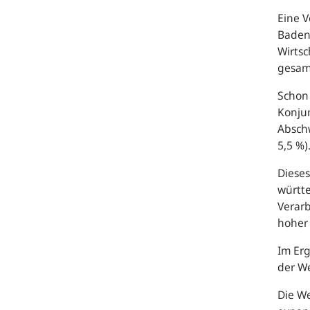
Eine V
Baden-
Wirtsc
gesam
Schon 
Konjun
Abschw
5,5 %)
Dieses
württe
Verarb
hoher 
Im Er
der We
Die We