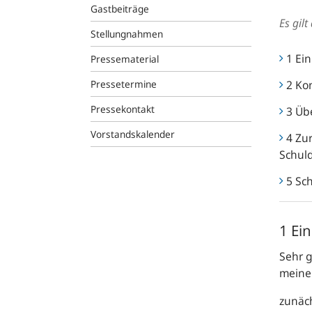
Gastbeiträge
Es gil
Stellungnahmen
1 Ei
Pressematerial
Pressetermine
2 Ko
Pressekontakt
3 Üb
Vorstandskalender
4 Zu
Schul
5 Sc
1 Ei
Sehr 
meine
zunäch