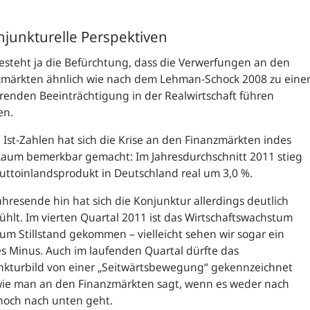
njunkturelle Perspektiven
esteht ja die Befürchtung, dass die Verwerfungen an den
zmärkten ähnlich wie nach dem
Lehman
-Schock 2008 zu eine
renden Beeinträchtigung in der Realwirtschaft führen
en.
 Ist-Zahlen hat sich die Krise an den Finanzmärkten indes
kaum bemerkbar gemacht: Im Jahresdurchschnitt 2011 stieg
uttoinlandsprodukt in Deutschland real um 3,0 %.
hresende hin hat sich die Konjunktur allerdings deutlich
hlt. Im vierten Quartal 2011 ist das Wirtschaftswachstum
um Stillstand gekommen – vielleicht sehen wir sogar ein
es Minus. Auch im laufenden Quartal dürfte das
nkturbild von einer „Seitwärtsbewegung“ gekennzeichnet
 wie man an den Finanzmärkten sagt, wenn es weder nach
noch nach unten geht.