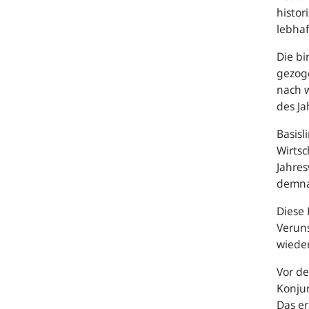
histor
lebha
Die bi
gezog
nach w
des J
Basisl
Wirtsc
Jahres
demnac
Diese 
Veruns
wieder
Vor d
Konjun
Das er