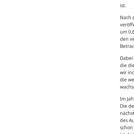
ist.
Nach 
veröff
um 0,6
den ve
Betrac
Dabei 
die di
wir in
die we
wachse
Im Jah
Die de
nächst
des A
schon 