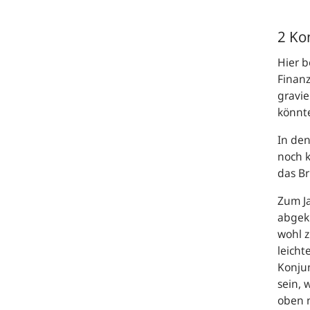
2 Ko
Hier b
Finan
gravie
könnt
In den
noch 
das Br
Zum Ja
abgekü
wohl z
leicht
Konju
sein,
oben 