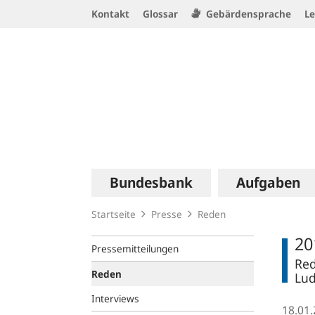
Service
Kontakt
Glossar
Gebärdensprache
Le
Navigation
Logo
Hauptnavigation
Bundesbank
Aufgaben
Startseite
Presse
Reden
20
Pressemitteilungen
Red
Reden
Lu
Interviews
18.01