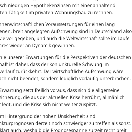
isch niedrigen Hypothekenzinsen mit einer anhaltend
ften Tätigkeit im privaten Wohnungsbau zu rechnen.
nnenwirtschaftlichen Voraussetzungen für einen lang
enen, breit angelegten Aufschwung sind in Deutschland also
ie vor gegeben, und auch die Weltwirtschaft sollte im Laufe
ahres wieder an Dynamik gewinnen.
inie unserer Erwartungen für die Perspektiven der deutschen
haft ist daher, dass der konjunkturelle Schwung im
verlauf zurückkehrt. Der wirtschaftliche Aufschwung wäre
h nicht beendet, sondern lediglich vorläufig unterbrochen.
Erwartung setzt freilich voraus, dass sich die allgemeine
icherung, die aus der aktuellen Krise herrührt, allmählich
 legt, und die Krise sich nicht weiter zuspitzt.
em Hintergrund der hohen Unsicherheit sind
kturprognosen derzeit noch schwieriger zu treffen als sonst.
klärt auch, weshalb die Prognosespanne zurzeit recht breit