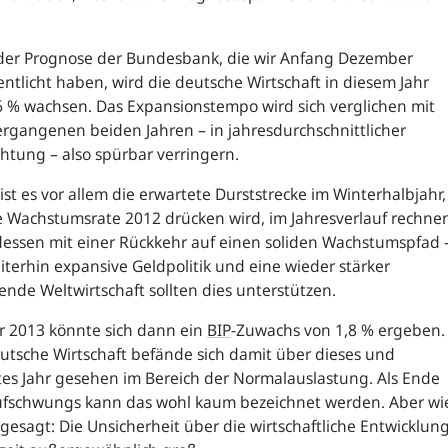
der Prognose der Bundesbank, die wir Anfang Dezember
entlicht haben, wird die deutsche Wirtschaft in diesem Jahr
 % wachsen. Das Expansionstempo wird sich verglichen mit
rgangenen beiden Jahren – in jahresdurchschnittlicher
htung – also spürbar verringern.
ist es vor allem die erwartete Durststrecke im Winterhalbjahr,
e Wachstumsrate 2012 drücken wird, im Jahresverlauf rechne
dessen mit einer Rückkehr auf einen soliden Wachstumspfad 
iterhin expansive Geldpolitik und eine wieder stärker
nde Weltwirtschaft sollten dies unterstützen.
r 2013 könnte sich dann ein
BIP
-Zuwachs von 1,8 % ergeben.
utsche Wirtschaft befände sich damit über dieses und
es Jahr gesehen im Bereich der Normalauslastung. Als Ende
ufschwungs kann das wohl kaum bezeichnet werden. Aber wi
gesagt: Die Unsicherheit über die wirtschaftliche Entwicklun