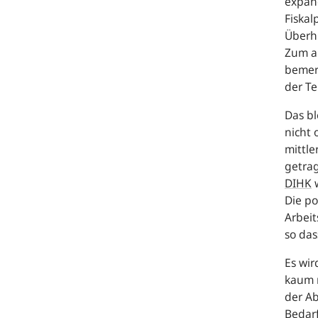
expand
Fiskal
Überhi
Zum a
bemer
der T
Das b
nicht 
mittle
getrag
DIHK
w
Die p
Arbei
so das
Es wir
kaum 
der A
Bedarf