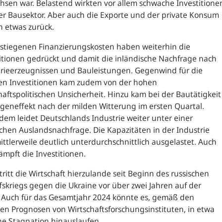
sen war. Belastend wirkten vor allem schwache Investitione
r Bausektor. Aber auch die Exporte und der private Konsum
 etwas zurück.
estiegenen Finanzierungskosten haben weiterhin die
itionen gedrückt und damit die inländische Nachfrage nach
trieerzeugnissen und Bauleistungen. Gegenwind für die
ten Investitionen kam zudem von der hohen
haftspolitischen Unsicherheit. Hinzu kam bei der Bautätigkeit
geneffekt nach der milden Witterung im ersten Quartal.
em leidet Deutschlands Industrie weiter unter einer
hen Auslandsnachfrage. Die Kapazitäten in der Industrie
ittlerweile deutlich unterdurchschnittlich ausgelastet. Auch
ämpft die Investitionen.
tritt die Wirtschaft hierzulande seit Beginn des russischen
fskriegs gegen die Ukraine vor über zwei Jahren auf der
. Auch für das Gesamtjahr 2024 könnte es, gemäß den
en Prognosen von Wirtschaftsforschungsinstituten, in etwa
ne Stagnation hinauslaufen.