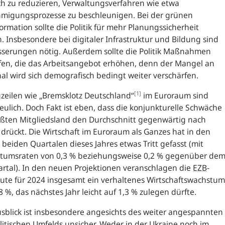
h zu reduzieren, Verwaltungsverfahren wie etwa
migungsprozesse zu beschleunigen. Bei der grünen
ormation sollte die Politik für mehr Planungssicherheit
. Insbesondere bei digitaler Infrastruktur und Bildung sind
sserungen nötig. Außerdem sollte die Politik Maßnahmen
fen, die das Arbeitsangebot erhöhen, denn der Mangel an
al wird sich demografisch bedingt weiter verschärfen.
[1]
zeilen wie „Bremsklotz Deutschland“
im Euroraum sind
eulich. Doch Fakt ist eben, dass die konjunkturelle Schwäche
ößten Mitgliedsland den
Durchschnitt gegenwärtig nach
drückt. Die Wirtschaft im Euroraum als Ganzes hat in den
 beiden Quartalen dieses Jahres etwas Tritt gefasst
(mit
tumsraten von 0,3 % beziehungsweise 0,2 % gegenüber de
rtal).
In den neuen Projektionen veranschlagen die
EZB
-
ute für 2024 insgesamt ein verhaltenes
Wirtschaftswachstum
,8
%, das nächstes Jahr leicht auf 1,3 % zulegen dürfte.
sblick ist insbesondere angesichts des weiter angespannten
itischen Umfelds unsicher. Weder in der Ukraine noch im