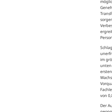
möglic
Geneh
Transf
sorgen
Verbe
ergrei
Person
Schlag
unerfr
im gr
unten 
ersten
Wachs
Vorqua
Fachle
von
0
Der Au
geopol