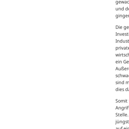
gewach
und de
gingen
Die g
Invest
Indus
priva
wirtsc
ein Ge
Außerd
schwac
sind m
dies d
Somit 
Angrif
Stelle
jüngst
auf ei