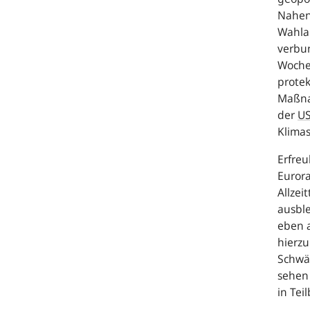
Nahen 
Wahla
verbu
Woche
protek
Maßna
der
U
Klima
Erfreu
Eurora
Allzei
ausble
eben a
hierz
Schwä
sehen 
in Tei