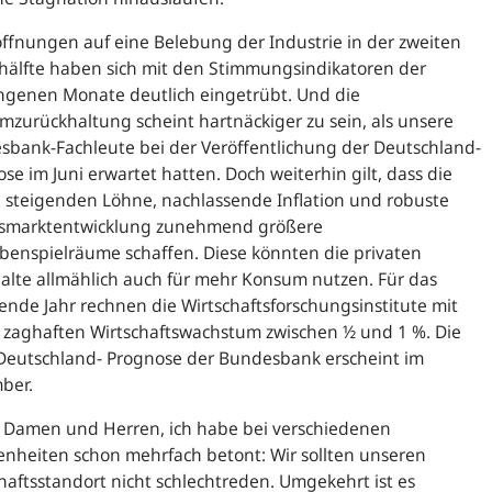
ffnungen auf eine Belebung der Industrie in der zweiten
hälfte haben sich mit den Stimmungsindikatoren der
ngenen Monate deutlich eingetrübt. Und die
zurückhaltung scheint hartnäckiger zu sein, als unsere
bank-Fachleute bei der Veröffentlichung der Deutschland-
se im Juni erwartet hatten. Doch weiterhin gilt, dass die
g steigenden Löhne, nachlassende Inflation und robuste
tsmarktentwicklung zunehmend größere
benspielräume schaffen. Diese könnten die privaten
lte allmählich auch für mehr Konsum nutzen. Für das
de Jahr rechnen die Wirtschaftsforschungsinstitute mit
 zaghaften Wirtschaftswachstum zwischen ½ und 1 %. Die
Deutschland- Prognose der Bundesbank erscheint im
ber.
 Damen und Herren, ich habe bei verschiedenen
nheiten schon mehrfach betont: Wir sollten unseren
haftsstandort nicht schlechtreden. Umgekehrt ist es