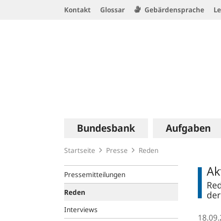
Service
Kontakt
Glossar
Gebärdensprache
Le
Navigation
Logo
Hauptnavigation
Bundesbank
Aufgaben
Startseite
Presse
Reden
Ak
Pressemitteilungen
Red
Reden
der
Interviews
18.09