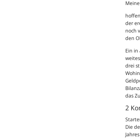
Meine
hoffen
der er
noch v
den O
Ein in
weites
drei s
Wohin 
Geldpo
Bilan
das Zu
2 Ko
Starte
Die de
Jahres