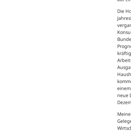
Die Ho
Jahres
verga
Konsum
Bundes
Progno
kräfti
Arbei
Ausga
Hausha
kommen
einem
neue 
Dezem
Meine
Gelege
Wirtsc