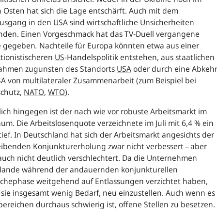
Osten hat sich die Lage entschärft. Auch mit dem
usgang in den
USA
sind wirtschaftliche Unsicherheiten
nden. Einen Vorgeschmack hat das TV-Duell vergangene
 gegeben
.
Nachteile für Europa könnten etwa aus einer
tionistischeren
US
-
Handelspolitik entstehen, aus staatlichen
hmen zugunsten des Standorts
USA
oder durch eine Abkeh
SA
von multilateraler Zusammenarbeit (
zum Beispiel bei
schutz,
NATO
,
WTO
)
.
lich hingegen ist der nach wie vor robuste Arbeitsmarkt im
um. Die Arbeitslosenquote verzeichnete im Juli mit 6,4 % ein
ttief. In Deutschland hat sich der Arbeitsmarkt angesichts der
ibenden Konjunkturerholung zwar nicht verbessert – aber
uch nicht deutlich verschlechtert. Da die Unternehmen
ulande während der andauernden konjunkturellen
chephase weitgehend auf Entlassungen verzichtet haben,
sie insgesamt wenig Bedarf, neu einzustellen. Auch wenn es
lbereichen durchaus schwierig ist, offene Stellen zu besetzen.