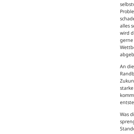
selbst
Probl
schade
alles 
wird d
gerne 
Wettb
abgeb
An die
Randb
Zukun
stark
kommt 
entste
Was d
spren
Stando