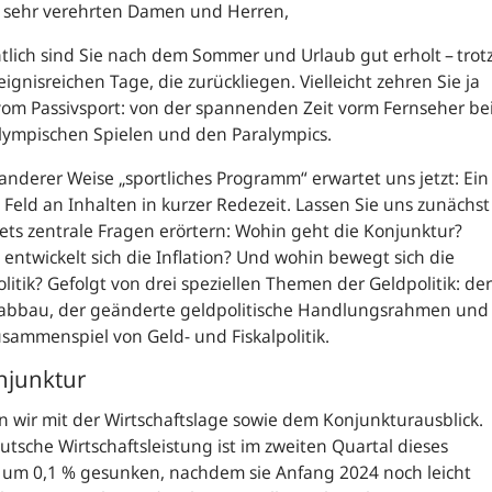
 sehr verehrten Damen und Herren,
tlich sind Sie nach dem Sommer und Urlaub gut erholt – trot
eignisreichen Tage, die zurückliegen. Vielleicht zehren Sie ja
om Passivsport: von der spannenden Zeit vorm Fernseher be
lympischen Spielen und den Paralympics.
 anderer Weise „sportliches Programm“ erwartet uns jetzt: Ein
 Feld an Inhalten in kurzer Redezeit. Lassen Sie uns zunächst
tets zentrale Fragen erörtern: Wohin geht die Konjunktur?
entwickelt sich die Inflation? Und wohin bewegt sich die
litik? Gefolgt von drei speziellen Themen der Geldpolitik: der
zabbau, der geänderte geldpolitische Handlungsrahmen und
sammenspiel von Geld- und Fiskalpolitik.
njunktur
n wir mit der Wirtschaftslage sowie dem Konjunkturausblick.
utsche Wirtschaftsleistung ist im zweiten Quartal dieses
 um 0,1 % gesunken, nachdem sie Anfang 2024 noch leicht