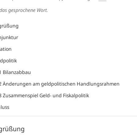
t das gesprochene Wort.
grüßung
njunktur
lation
dpolitik
1 Bilanzabbau
2 Änderungen am geldpolitischen Handlungsrahmen
3 Zusammenspiel Geld- und Fiskalpolitik
hluss
grüßung