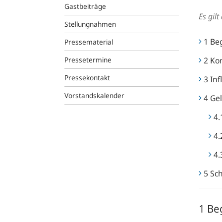
Gastbeiträge
Es gil
Stellungnahmen
1 Be
Pressematerial
Pressetermine
2 Ko
Pressekontakt
3 Inf
Vorstandskalender
4 Gel
4.
4.
4.
5 Sc
1 Be