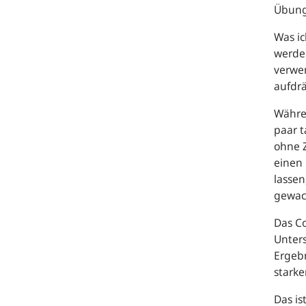
Übung 
Was ic
werde 
verwen
aufdr
Währen
paar 
ohne Z
einen 
lassen
gewach
Das
C
Unters
Ergebn
stark
Das is