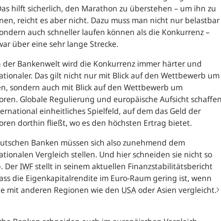
Das hilft sicherlich, den Marathon zu überstehen – um ihn zu
en, reicht es aber nicht. Dazu muss man nicht nur belastbar
sondern auch schneller laufen können als die Konkurrenz –
ar über eine sehr lange Strecke.
n der Bankenwelt wird die Konkurrenz immer härter und
ationaler. Das gilt nicht nur mit Blick auf den Wettbewerb um
n, sondern auch mit Blick auf den Wettbewerb um
oren. Globale Regulierung und europäische Aufsicht schaffe
ternational einheitliches Spielfeld, auf dem das Geld der
oren dorthin fließt, wo es den höchsten Ertrag bietet.
eutschen Banken müssen sich also zunehmend dem
ationalen Vergleich stellen. Und hier schneiden sie nicht so
b. Der
IWF
stellt in seinem aktuellen Finanzstabilitätsbericht
dass die Eigenkapitalrendite im Euro-Raum gering ist, wenn
ie mit anderen Regionen wie den
USA
oder Asien vergleicht.