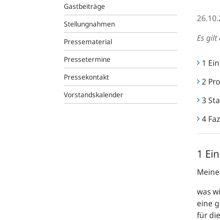
Gastbeiträge
26.10
Stellungnahmen
Es gil
Pressematerial
Pressetermine
1 Ei
Pressekontakt
2 Pro
Vorstandskalender
3 Sta
4 Faz
1 Ei
Meine
was wi
eine g
für di