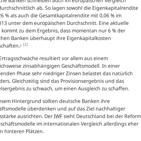
che Banken schneiden auch im europäischen Vergleich
urchschnittlich ab. So lagen sowohl die Eigenkapitalrendite
26 % als auch die Gesamtkapitalrendite mit 0,06 % im
013 unter dem europäischen Durchschnitt. Eine aktuelle
e kommt zu dem Ergebnis, dass momentan nur 6 % der
chen Banken überhaupt ihre Eigenkapitalkosten
[2]
schaften.
Ertragsschwäche resultiert vor allem aus einem
ichsweise zinsabhängigen Geschäftsmodell. In einer
enden Phase sehr niedriger Zinsen belastet das natürlich
ers. Gleichzeitig sind das Provisionsergebnis und das
sergebnis zu schwach, um einen Ausgleich zu schaffen.
esem Hintergrund sollten deutsche Banken ihre
ftsmodelle überdenken und auf das Ziel nachhaltiger
sstärke ausrichten. Der
IWF
sieht Deutschland bei der Reform
schäftsmodelle im internationalen Vergleich allerdings eher
n hinteren Plätzen.