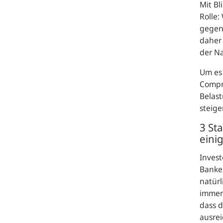
Mit Bl
Rolle:
gegen
daher 
der Na
Um es
Compr
Belast
steige
3 St
eini
Invest
Banken
natürl
immer 
dass d
ausrei