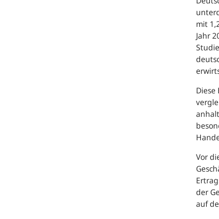
Deuts
unterd
mit 1,
Jahr 2
Studi
deuts
erwirt
Diese 
vergle
anhalt
besond
Handel
Vor di
Geschä
Ertrag
der Ge
auf de