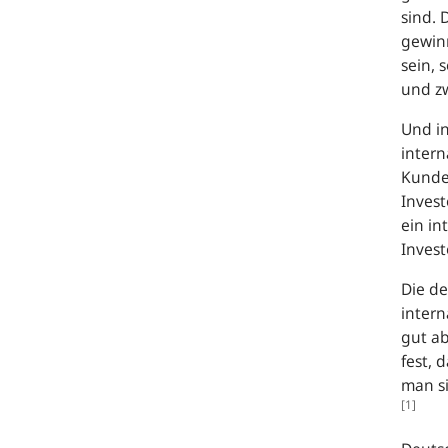
sind. 
gewinn
sein, 
und zw
Und i
intern
Kunde
Invest
ein in
Invest
Die d
intern
gut a
fest, 
man s
[1]