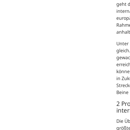
geht d
intern
europ
Rahme
anhal
Unter
gleich
gewach
erreic
können
in Zuk
Streck
Beine 
2 Pro
inter
Die Üb
größt