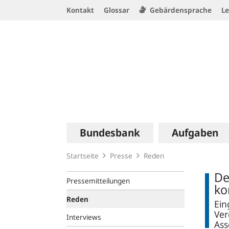
Service
Kontakt
Glossar
Gebärdensprache
Le
Navigation
Logo
Hauptnavigation
Bundesbank
Aufgaben
Startseite
Presse
Reden
De
Pressemitteilungen
ko
Reden
Ein
Ver
Interviews
Ass