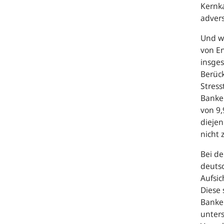
Kernka
advers
Und wi
von E
insge
Berück
Stress
Banken
von 9,
diejen
nicht 
Bei de
deutsc
Aufsic
Diese 
Banken
unters