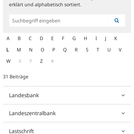
erklärt und alphabetisch sortiert.
Allgemeine
Suche
A
B
C
D
E
F
G
H
I
J
K
L
M
N
O
P
Q
R
S
T
U
V
W
X
Y
Z
#
31 Beiträge
Landesbank
Landeszentralbank
Lastschrift