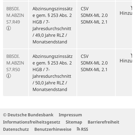
BBSDI.
Abzinsungszinssätz
CSV
Hinzu
M.ABZIN
e gem. § 253 Abs. 2
SDMX-ML 2.0
S7.R49
HGB / 7-
SDMX-ML 2.1
Jahresdurchschnitt
/ 49,0 Jahre RLZ /
Monatsendstand
BBSDI.
Abzinsungszinssätz
CSV
Hinzu
M.ABZIN
e gem. § 253 Abs. 2
SDMX-ML 2.0
S7.R50
HGB / 7-
SDMX-ML 2.1
Jahresdurchschnitt
/ 50,0 Jahre RLZ /
Monatsendstand
© Deutsche Bundesbank
Impressum
Informationsfreiheitsgesetz
Sitemap
Barrierefreiheit
Datenschutz
Benutzerhinweise
RSS