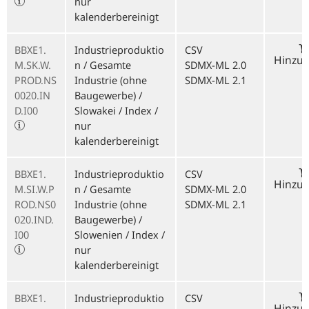
nur
kalenderbereinigt
BBXE1.
Industrieproduktio
CSV
Hinzu
M.SK.W.
n / Gesamte
SDMX-ML 2.0
PROD.NS
Industrie (ohne
SDMX-ML 2.1
0020.IN
Baugewerbe) /
D.I00
Slowakei / Index /
nur
kalenderbereinigt
BBXE1.
Industrieproduktio
CSV
Hinzu
M.SI.W.P
n / Gesamte
SDMX-ML 2.0
ROD.NS0
Industrie (ohne
SDMX-ML 2.1
020.IND.
Baugewerbe) /
I00
Slowenien / Index /
nur
kalenderbereinigt
BBXE1.
Industrieproduktio
CSV
Hinzu