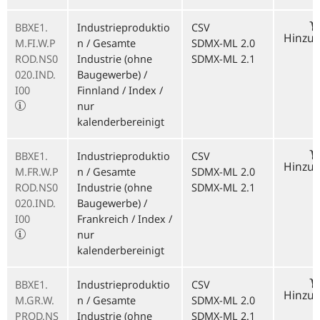
BBXE1.
Industrieproduktio
CSV
Hinzu
M.FI.W.P
n / Gesamte
SDMX-ML 2.0
ROD.NS0
Industrie (ohne
SDMX-ML 2.1
020.IND.
Baugewerbe) /
I00
Finnland / Index /
nur
kalenderbereinigt
BBXE1.
Industrieproduktio
CSV
Hinzu
M.FR.W.P
n / Gesamte
SDMX-ML 2.0
ROD.NS0
Industrie (ohne
SDMX-ML 2.1
020.IND.
Baugewerbe) /
I00
Frankreich / Index /
nur
kalenderbereinigt
BBXE1.
Industrieproduktio
CSV
Hinzu
M.GR.W.
n / Gesamte
SDMX-ML 2.0
PROD.NS
Industrie (ohne
SDMX-ML 2.1