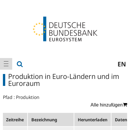
Logo
Hauptnavigation
Suche anzeigen
EN
Navigation anzeigen
Produktion in Euro-Ländern und im
Euroraum
Pfad :
Produktion
Alle hinzufügen
Zeitreihe
Bezeichnung
Herunterladen
Datenk