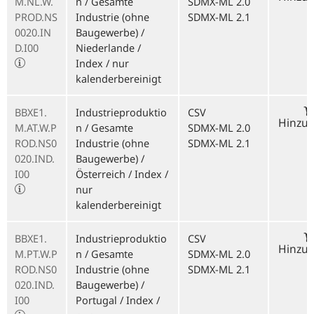
M.NL.W.
n / Gesamte
SDMX-ML 2.0
PROD.NS
Industrie (ohne
SDMX-ML 2.1
0020.IN
Baugewerbe) /
D.I00
Niederlande /
Index / nur
kalenderbereinigt
BBXE1.
Industrieproduktio
CSV
Hinzu
M.AT.W.P
n / Gesamte
SDMX-ML 2.0
ROD.NS0
Industrie (ohne
SDMX-ML 2.1
020.IND.
Baugewerbe) /
I00
Österreich / Index /
nur
kalenderbereinigt
BBXE1.
Industrieproduktio
CSV
Hinzu
M.PT.W.P
n / Gesamte
SDMX-ML 2.0
ROD.NS0
Industrie (ohne
SDMX-ML 2.1
020.IND.
Baugewerbe) /
I00
Portugal / Index /