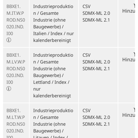
BBXE1.
Industrieproduktio
CSV
Hinzu
M.IT.W.P
n / Gesamte
SDMX-ML 2.0
ROD.NS0
Industrie (ohne
SDMX-ML 2.1
020.IND.
Baugewerbe) /
I00
Italien / Index / nur
kalenderbereinigt
BBXE1.
Industrieproduktio
CSV
Hinzu
M.LV.W.P
n / Gesamte
SDMX-ML 2.0
ROD.NS0
Industrie (ohne
SDMX-ML 2.1
020.IND.
Baugewerbe) /
I00
Lettland / Index /
nur
kalenderbereinigt
BBXE1.
Industrieproduktio
CSV
Hinzu
M.LT.W.P
n / Gesamte
SDMX-ML 2.0
ROD.NS0
Industrie (ohne
SDMX-ML 2.1
020.IND.
Baugewerbe) /
I00
Litauen / Index /