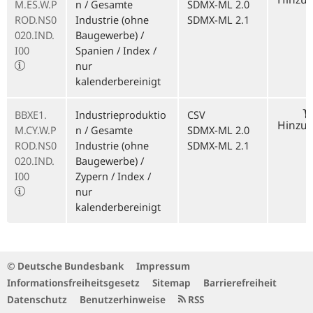
M.ES.W.P
n / Gesamte
SDMX-ML 2.0
ROD.NS0
Industrie (ohne
SDMX-ML 2.1
020.IND.
Baugewerbe) /
I00
Spanien / Index /
nur
kalenderbereinigt
BBXE1.
Industrieproduktio
CSV
Hinzu
M.CY.W.P
n / Gesamte
SDMX-ML 2.0
ROD.NS0
Industrie (ohne
SDMX-ML 2.1
020.IND.
Baugewerbe) /
I00
Zypern / Index /
nur
kalenderbereinigt
© Deutsche Bundesbank
Impressum
Informationsfreiheitsgesetz
Sitemap
Barrierefreiheit
Datenschutz
Benutzerhinweise
RSS