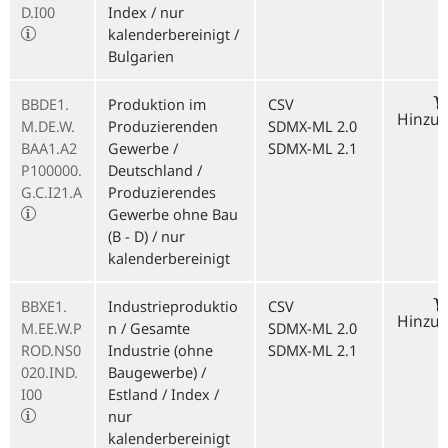
D.I00
Index / nur
kalenderbereinigt /
Bulgarien
BBDE1.
Produktion im
CSV
Hinzu
M.DE.W.
Produzierenden
SDMX-ML 2.0
BAA1.A2
Gewerbe /
SDMX-ML 2.1
P100000.
Deutschland /
G.C.I21.A
Produzierendes
Gewerbe ohne Bau
(B - D) / nur
kalenderbereinigt
BBXE1.
Industrieproduktio
CSV
Hinzu
M.EE.W.P
n / Gesamte
SDMX-ML 2.0
ROD.NS0
Industrie (ohne
SDMX-ML 2.1
020.IND.
Baugewerbe) /
I00
Estland / Index /
nur
kalenderbereinigt