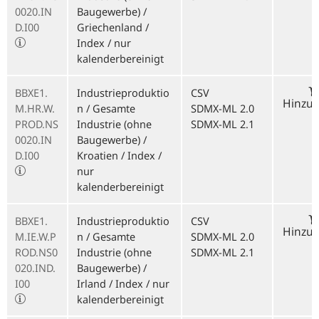
0020.IN
Baugewerbe) /
D.I00
Griechenland /
Index / nur
kalenderbereinigt
BBXE1.
Industrieproduktio
CSV
Hinzu
M.HR.W.
n / Gesamte
SDMX-ML 2.0
PROD.NS
Industrie (ohne
SDMX-ML 2.1
0020.IN
Baugewerbe) /
D.I00
Kroatien / Index /
nur
kalenderbereinigt
BBXE1.
Industrieproduktio
CSV
Hinzu
M.IE.W.P
n / Gesamte
SDMX-ML 2.0
ROD.NS0
Industrie (ohne
SDMX-ML 2.1
020.IND.
Baugewerbe) /
I00
Irland / Index / nur
kalenderbereinigt