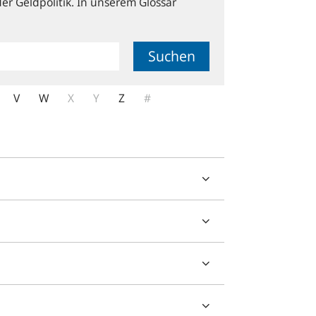
er Geldpolitik. In unserem Glossar
Suchen
V
W
X
Y
Z
#