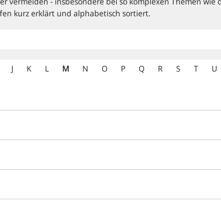
mmer vermeiden - insbesondere bei so komplexen Themen wie d
fen kurz erklärt und alphabetisch sortiert.
J
K
L
M
N
O
P
Q
R
S
T
U