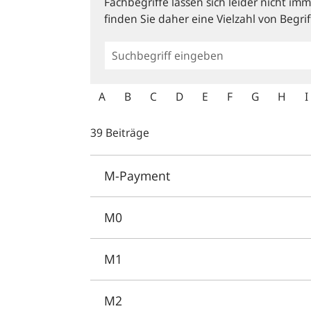
Fachbegriffe lassen sich leider nicht i
finden Sie daher eine Vielzahl von Begrif
Allgemeine
Suche
A
B
C
D
E
F
G
H
I
39 Beiträge
M-Payment
M0
M1
M2