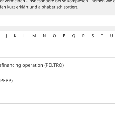
mmer vermeiden - insbesondere bei so komplexen Themen wie d
fen kurz erklärt und alphabetisch sortiert.
J
K
L
M
N
O
P
Q
R
S
T
U
financing operation (PELTRO)
(PEPP)