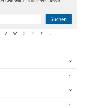
er Geldpolitik. In unserem Glossar
Suchen
V
W
X
Y
Z
#