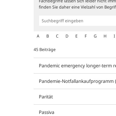
Fachbegriffe lassen sich leider nicht i
finden Sie daher eine Vielzahl von Begrif
Allgemeine
Suche
A
B
C
D
E
F
G
H
I
45 Beiträge
Pandemic emergency longer-term re
Pandemie-Notfallankaufprogramm 
Parität
Passiva