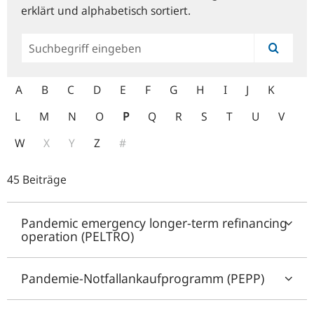
erklärt und alphabetisch sortiert.
Allgemeine
Suche
A
B
C
D
E
F
G
H
I
J
K
L
M
N
O
P
Q
R
S
T
U
V
W
X
Y
Z
#
45 Beiträge
Pandemic emergency longer-term refinancing
operation (PELTRO)
Pandemie-Notfallankaufprogramm (PEPP)