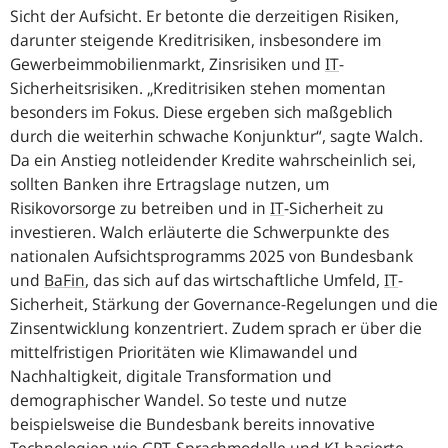
Sicht der Aufsicht. Er betonte die derzeitigen Risiken,
darunter steigende Kreditrisiken, insbesondere im
Gewerbeimmobilienmarkt, Zinsrisiken und
IT
-
Sicherheitsrisiken.
Kreditrisiken stehen momentan
besonders im Fokus. Diese ergeben sich maßgeblich
durch die weiterhin schwache Konjunktur
, sagte Walch.
Da ein Anstieg notleidender Kredite wahrscheinlich sei,
sollten Banken ihre Ertragslage nutzen, um
Risikovorsorge zu betreiben und in
IT
-
Sicherheit zu
investieren. Walch erläuterte die Schwerpunkte des
nationalen Aufsichtsprogramms 2025 von Bundesbank
und
BaFin
,
das sich auf das wirtschaftliche Umfeld,
IT
-
Sicherheit, Stärkung der
Governance
-Regelungen und die
Zinsentwicklung konzentriert. Zudem sprach er über die
mittelfristigen Prioritäten wie Klimawandel und
Nachhaltigkeit, digitale Transformation und
demographischer Wandel. So teste und nutze
beispielsweise die Bundesbank bereits innovative
Technologien wie
GPT
-
Sprachmodelle und
KI
-
basierte