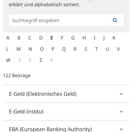
erklärt und alphabetisch sortiert.
Allgemeine
Suche
A
B
C
D
E
F
G
H
I
J
K
L
M
N
O
P
Q
R
S
T
U
V
W
X
Y
Z
#
122 Beiträge
E-Geld (Elektronisches Geld)
E-Geld-Institut
EBA (European Banking Authority)