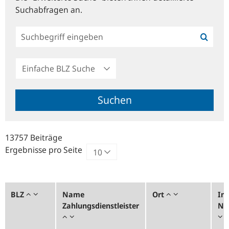
Suchabfragen an.
Einfache
BLZ
Suche
Suchen
13757 Beiträge
Ergebnisse pro Seite
BLZ
Name
Ort
Ins
Zahlungsdienstleister
Nr