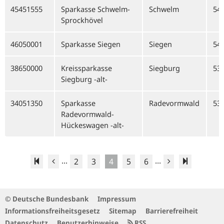
45451555
Sparkasse Schwelm-
Schwelm
54
Sprockhövel
46050001
Sparkasse Siegen
Siegen
54
38650000
Kreissparkasse
Siegburg
53
Siegburg -alt-
34051350
Sparkasse
Radevormwald
53
Radevormwald-
Hückeswagen -alt-
...
...
2
3
4
5
6
© Deutsche Bundesbank
Impressum
Informationsfreiheitsgesetz
Sitemap
Barrierefreiheit
Datenschutz
Benutzerhinweise
RSS