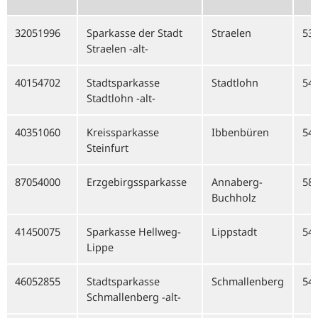
32051996
Sparkasse der Stadt
Straelen
53
Straelen -alt-
40154702
Stadtsparkasse
Stadtlohn
54
Stadtlohn -alt-
40351060
Kreissparkasse
Ibbenbüren
54
Steinfurt
87054000
Erzgebirgssparkasse
Annaberg-
58
Buchholz
41450075
Sparkasse Hellweg-
Lippstadt
54
Lippe
46052855
Stadtsparkasse
Schmallenberg
54
Schmallenberg -alt-