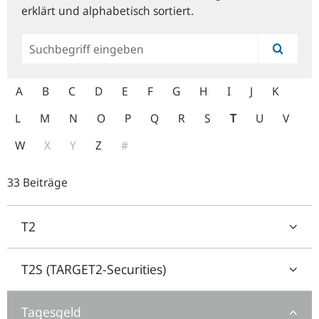
erklärt und alphabetisch sortiert.
Allgemeine
Suche
A
B
C
D
E
F
G
H
I
J
K
L
M
N
O
P
Q
R
S
T
U
V
W
X
Y
Z
#
33 Beiträge
T2
T2S (TARGET2-Securities)
Tagesgeld