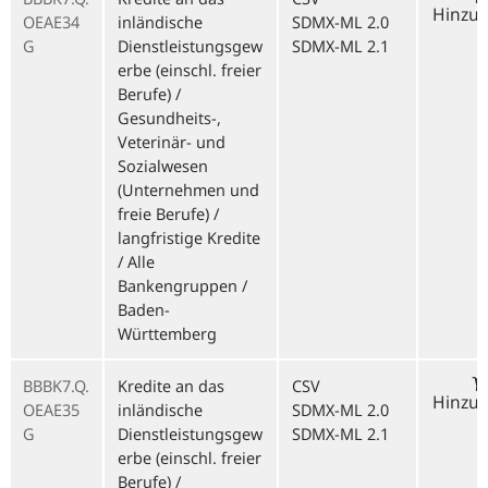
Hinzu
OEAE34
inländische
SDMX-ML 2.0
G
Dienstleistungsgew
SDMX-ML 2.1
erbe (einschl. freier
Berufe) /
Gesundheits-,
Veterinär- und
Sozialwesen
(Unternehmen und
freie Berufe) /
langfristige Kredite
/ Alle
Bankengruppen /
Baden-
Württemberg
BBBK7.Q.
Kredite an das
CSV
Hinzu
OEAE35
inländische
SDMX-ML 2.0
G
Dienstleistungsgew
SDMX-ML 2.1
erbe (einschl. freier
Berufe) /