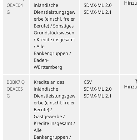
Hinzu
OEAE04
inländische
SDMX-ML 2.0
G
Dienstleistungsgew
SDMX-ML 2.1
erbe (einschl. freier
Berufe) / Sonstiges
Grundstückswesen
/ Kredite insgesamt
/ Alle
Bankengruppen /
Baden-
Württemberg
BBBK7.Q.
Kredite an das
CSV
Hinzu
OEAE05
inländische
SDMX-ML 2.0
G
Dienstleistungsgew
SDMX-ML 2.1
erbe (einschl. freier
Berufe) /
Gastgewerbe /
Kredite insgesamt /
Alle
Bankengruppen /