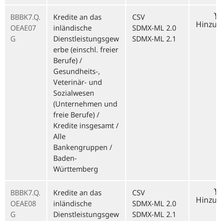
BBBK7.Q.
Kredite an das
CSV
Hinzu
OEAE07
inländische
SDMX-ML 2.0
G
Dienstleistungsgew
SDMX-ML 2.1
erbe (einschl. freier
Berufe) /
Gesundheits-,
Veterinär- und
Sozialwesen
(Unternehmen und
freie Berufe) /
Kredite insgesamt /
Alle
Bankengruppen /
Baden-
Württemberg
BBBK7.Q.
Kredite an das
CSV
Hinzu
OEAE08
inländische
SDMX-ML 2.0
G
Dienstleistungsgew
SDMX-ML 2.1