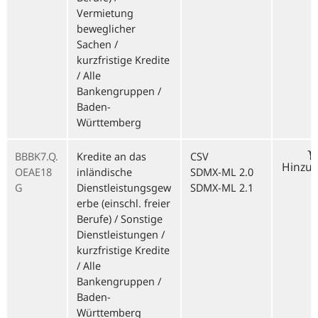
Vermietung
beweglicher
Sachen /
kurzfristige Kredite
/ Alle
Bankengruppen /
Baden-
Württemberg
BBBK7.Q.
Kredite an das
CSV
Hinzu
OEAE18
inländische
SDMX-ML 2.0
G
Dienstleistungsgew
SDMX-ML 2.1
erbe (einschl. freier
Berufe) / Sonstige
Dienstleistungen /
kurzfristige Kredite
/ Alle
Bankengruppen /
Baden-
Württemberg