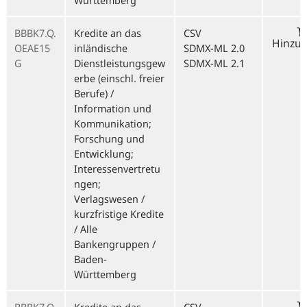
Württemberg
BBBK7.Q.
Kredite an das
CSV
Hinzu
OEAE15
inländische
SDMX-ML 2.0
G
Dienstleistungsgew
SDMX-ML 2.1
erbe (einschl. freier
Berufe) /
Information und
Kommunikation;
Forschung und
Entwicklung;
Interessenvertretu
ngen;
Verlagswesen /
kurzfristige Kredite
/ Alle
Bankengruppen /
Baden-
Württemberg