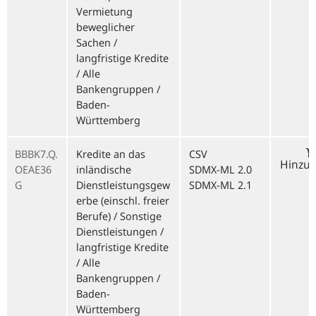
Vermietung
beweglicher
Sachen /
langfristige Kredite
/ Alle
Bankengruppen /
Baden-
Württemberg
BBBK7.Q.
Kredite an das
CSV
Hinzu
OEAE36
inländische
SDMX-ML 2.0
G
Dienstleistungsgew
SDMX-ML 2.1
erbe (einschl. freier
Berufe) / Sonstige
Dienstleistungen /
langfristige Kredite
/ Alle
Bankengruppen /
Baden-
Württemberg