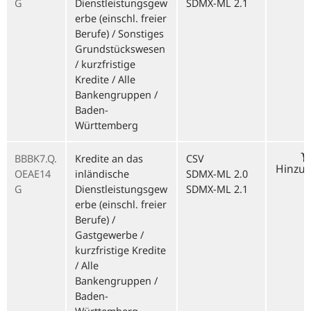
G
Dienstleistungsgew
SDMX-ML 2.1
erbe (einschl. freier
Berufe) / Sonstiges
Grundstückswesen
/ kurzfristige
Kredite / Alle
Bankengruppen /
Baden-
Württemberg
BBBK7.Q.
Kredite an das
CSV
Hinzu
OEAE14
inländische
SDMX-ML 2.0
G
Dienstleistungsgew
SDMX-ML 2.1
erbe (einschl. freier
Berufe) /
Gastgewerbe /
kurzfristige Kredite
/ Alle
Bankengruppen /
Baden-