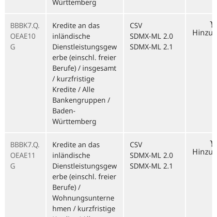
Württemberg
BBBK7.Q.
Kredite an das
CSV
Hinzu
OEAE10
inländische
SDMX-ML 2.0
G
Dienstleistungsgew
SDMX-ML 2.1
erbe (einschl. freier
Berufe) / insgesamt
/ kurzfristige
Kredite / Alle
Bankengruppen /
Baden-
Württemberg
BBBK7.Q.
Kredite an das
CSV
Hinzu
OEAE11
inländische
SDMX-ML 2.0
G
Dienstleistungsgew
SDMX-ML 2.1
erbe (einschl. freier
Berufe) /
Wohnungsunterne
hmen / kurzfristige