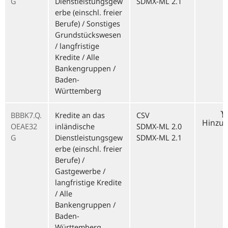
G
Dienstleistungsgew
SDMX-ML 2.1
erbe (einschl. freier
Berufe) / Sonstiges
Grundstückswesen
/ langfristige
Kredite / Alle
Bankengruppen /
Baden-
Württemberg
BBBK7.Q.
Kredite an das
CSV
Hinzu
OEAE32
inländische
SDMX-ML 2.0
G
Dienstleistungsgew
SDMX-ML 2.1
erbe (einschl. freier
Berufe) /
Gastgewerbe /
langfristige Kredite
/ Alle
Bankengruppen /
Baden-
Württemberg