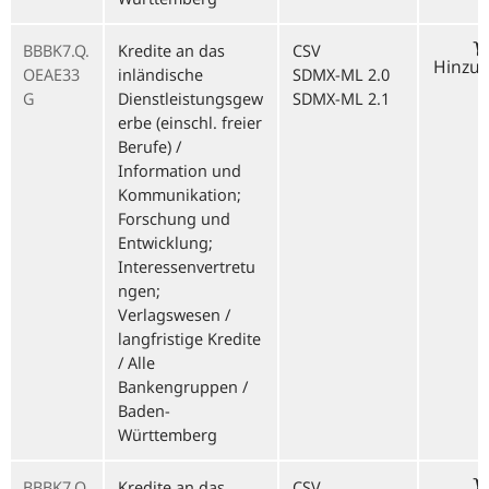
BBBK7.Q.
Kredite an das
CSV
Hinzu
OEAE33
inländische
SDMX-ML 2.0
G
Dienstleistungsgew
SDMX-ML 2.1
erbe (einschl. freier
Berufe) /
Information und
Kommunikation;
Forschung und
Entwicklung;
Interessenvertretu
ngen;
Verlagswesen /
langfristige Kredite
/ Alle
Bankengruppen /
Baden-
Württemberg
BBBK7.Q.
Kredite an das
CSV