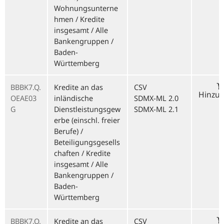
Wohnungsunterne
hmen / Kredite
insgesamt / Alle
Bankengruppen /
Baden-
Württemberg
BBBK7.Q.
Kredite an das
CSV
Hinzu
OEAE03
inländische
SDMX-ML 2.0
G
Dienstleistungsgew
SDMX-ML 2.1
erbe (einschl. freier
Berufe) /
Beteiligungsgesells
chaften / Kredite
insgesamt / Alle
Bankengruppen /
Baden-
Württemberg
BBBK7.Q.
Kredite an das
CSV