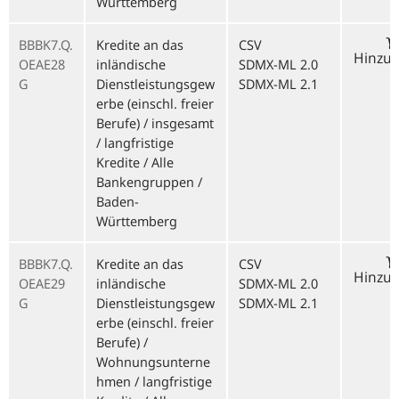
Württemberg
BBBK7.Q.
Kredite an das
CSV
Hinzu
OEAE28
inländische
SDMX-ML 2.0
G
Dienstleistungsgew
SDMX-ML 2.1
erbe (einschl. freier
Berufe) / insgesamt
/ langfristige
Kredite / Alle
Bankengruppen /
Baden-
Württemberg
BBBK7.Q.
Kredite an das
CSV
Hinzu
OEAE29
inländische
SDMX-ML 2.0
G
Dienstleistungsgew
SDMX-ML 2.1
erbe (einschl. freier
Berufe) /
Wohnungsunterne
hmen / langfristige