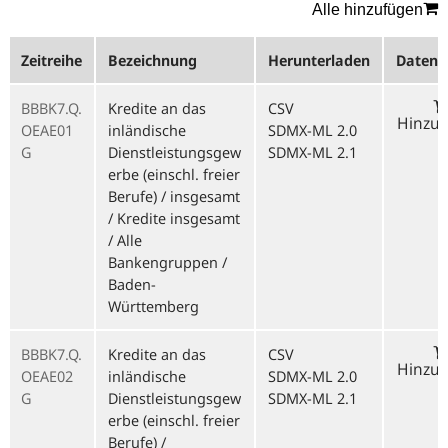
Alle hinzufügen
Zeitreihe
Bezeichnung
Herunterladen
Datenk
BBBK7.Q.
Kredite an das
CSV
Hinzu
OEAE01
inländische
SDMX-ML 2.0
G
Dienstleistungsgew
SDMX-ML 2.1
erbe (einschl. freier
Berufe) / insgesamt
/ Kredite insgesamt
/ Alle
Bankengruppen /
Baden-
Württemberg
BBBK7.Q.
Kredite an das
CSV
Hinzu
OEAE02
inländische
SDMX-ML 2.0
G
Dienstleistungsgew
SDMX-ML 2.1
erbe (einschl. freier
Berufe) /