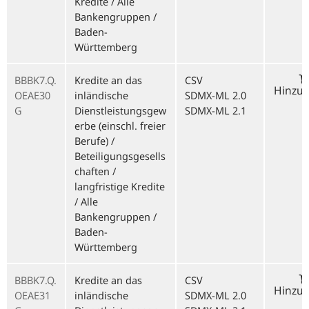
Kredite / Alle
Bankengruppen /
Baden-
Württemberg
BBBK7.Q.
Kredite an das
CSV
Hinzu
OEAE30
inländische
SDMX-ML 2.0
G
Dienstleistungsgew
SDMX-ML 2.1
erbe (einschl. freier
Berufe) /
Beteiligungsgesells
chaften /
langfristige Kredite
/ Alle
Bankengruppen /
Baden-
Württemberg
BBBK7.Q.
Kredite an das
CSV
Hinzu
OEAE31
inländische
SDMX-ML 2.0