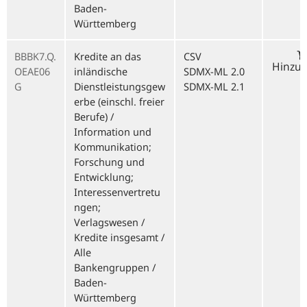
Baden-
Württemberg
BBBK7.Q.
Kredite an das
CSV
Hinzu
OEAE06
inländische
SDMX-ML 2.0
G
Dienstleistungsgew
SDMX-ML 2.1
erbe (einschl. freier
Berufe) /
Information und
Kommunikation;
Forschung und
Entwicklung;
Interessenvertretu
ngen;
Verlagswesen /
Kredite insgesamt /
Alle
Bankengruppen /
Baden-
Württemberg